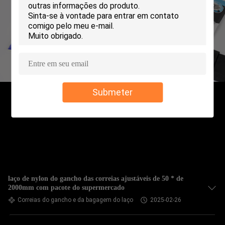
CONTROLE
DE
QUALIDADE
CONTACTE-
Submeter
NOS
NOTÍCIAS
SOLICITE UM
ORÇAMENTO
laço de nylon do gancho das correias ajustáveis de 50 * de
2000mm com pacote do supermercado
Correias do gancho e da bagagem do laço
2025-02-26
MAPA