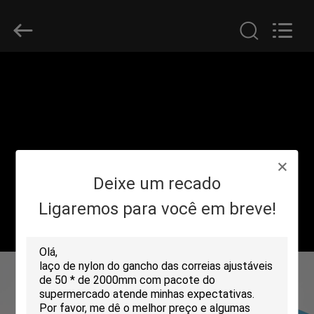
Shenzhen
Zhongda
Hook
&
Loop
Co.,
Ltd.
All
PARA
Rights
Reserved.
CASA
PRODUTOS
Deixe um recado
SOBRE
NÓS
Ligaremos para você em breve!
VISITA
À
FÁBRICA