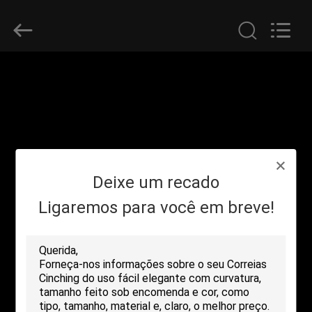
Shenzhen
Zhongda
Hook
&
Loop
Co.,
Ltd.
All
PARA
Rights
Reserved.
CASA
PRODUTOS
Deixe um recado
SOBRE
NÓS
Ligaremos para você em breve!
VISITA
À
FÁBRICA