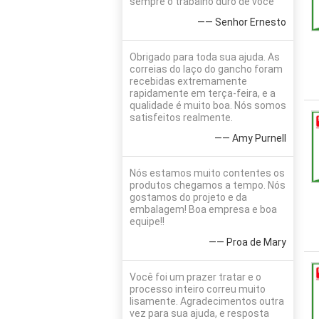
sempre o trabalho duro de você
—— Senhor Ernesto
Obrigado para toda sua ajuda. As
correias do laço do gancho foram
recebidas extremamente
rapidamente em terça-feira, e a
qualidade é muito boa. Nós somos
satisfeitos realmente.
—— Amy Purnell
Nós estamos muito contentes os
produtos chegamos a tempo. Nós
gostamos do projeto e da
embalagem! Boa empresa e boa
equipe!!
—— Proa de Mary
Você foi um prazer tratar e o
processo inteiro correu muito
lisamente. Agradecimentos outra
vez para sua ajuda, e resposta