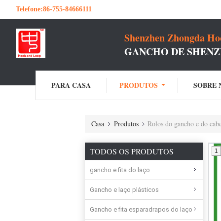
Telefone:
86-755-84666111
Shenzhen Zhongda Hoo
GANCHO DE SHENZ
PARA CASA
PRODUTOS
SOBRE 
Casa
Produtos
Rolos do gancho e do cabe
TODOS OS PRODUTOS
1
gancho e fita do laço
Gancho e laço plásticos
Gancho e fita esparadrapos do laço