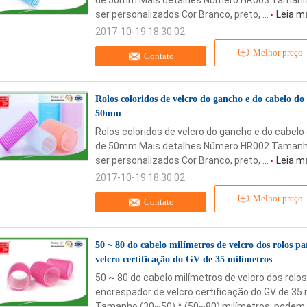
de 50mm Mais detalhes Número HR003 Tamanho
ser personalizados Cor Branco, preto, ...
Leia m
2017-10-19 18:30:02
Melhor preço
Contato
Rolos coloridos de velcro do gancho e do cabelo do
50mm
Rolos coloridos de velcro do gancho e do cabelo
de 50mm Mais detalhes Número HR002 Tamanho
ser personalizados Cor Branco, preto, ...
Leia m
2017-10-19 18:30:02
Melhor preço
Contato
50 ~ 80 do cabelo milímetros de velcro dos rolos p
velcro certificação do GV de 35 milímetros
50 ~ 80 do cabelo milímetros de velcro dos rolo
encrespador de velcro certificação do GV de 3
Tamanho (30~50) * (50~80) milímetros, podem s