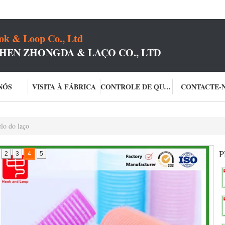
k & Loop Co., Ltd
HEN ZHONGDA & LAÇO CO., LTD
NÓS
VISITA À FÁBRICA
CONTROLE DE QUALIDADE
CONTACTE-
lo do laço
P
2
3
4
5