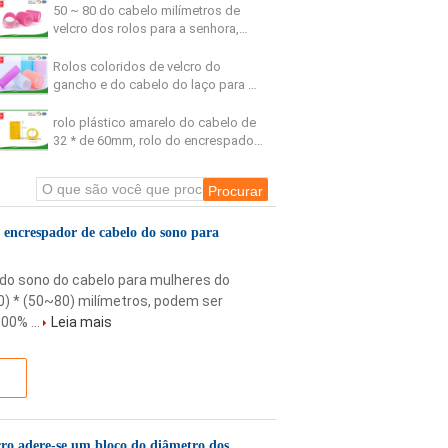
50 ~ 80 do cabelo milímetros de
velcro dos rolos para a senhora,
diâmetro do encrespador de velcro
certificação do GV de 35 milímetros
Rolos coloridos de velcro do
gancho e do cabelo do laço para o
cabelo fino 30 ~ tamanho de 50mm
rolo plástico amarelo do cabelo de
32 * de 60mm, rolo do encrespador
de cabelo para a menina/fêmea
o encrespador de cabelo do sono para
/do sono do cabelo para mulheres do
 * (50~80) milímetros, podem ser
00% ...
Leia mais
cro adere-se um bloco do diâmetro dos