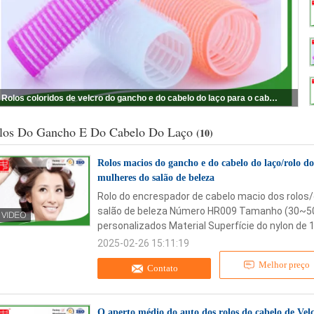
Rolos coloridos de velcro do gancho e do cabelo do laço para o cabelo fino 30 ~ tamanho de 50mm
los Do Gancho E Do Cabelo Do Laço
(10)
Rolos macios do gancho e do cabelo do laço/rolo d
mulheres do salão de beleza
Rolo do encrespador de cabelo macio dos rolos
salão de beleza Número HR009 Tamanho (30~50)
personalizados Material Superfície do nylon de 1
2025-02-26 15:11:19
Melhor preço
Contato
O aperto médio do auto dos rolos do cabelo de Vel