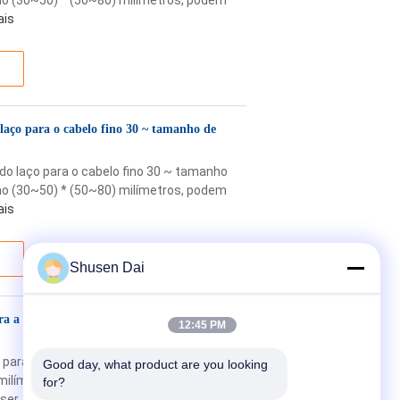
 (30~50) * (50~80) milímetros, podem
ais
 laço para o cabelo fino 30 ~ tamanho de
 do laço para o cabelo fino 30 ~ tamanho
 (30~50) * (50~80) milímetros, podem
ais
Shusen Dai
ara a senhora, diâmetro do encrespador de
12:45 PM
s para a senhora, diâmetro do
Good day, what product are you looking 
5 milímetros Mais detalhes Número HR001
for?
er ...
Leia mais