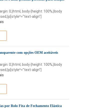
margin: 0;}html, body {height: 100%;}body
sed;}p[style^="text-align"]
ais
transparente com opções OEM aceitáveis
margin: 0;}html, body {height: 100%;}body
sed;}p[style^="text-align"]
ais
das por Rolo Fita de Fechamento Elástica