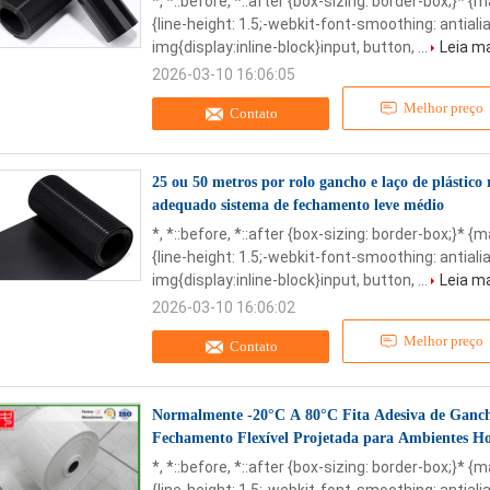
*, *::before, *::after {box-sizing: border-box;}* {
{line-height: 1.5;-webkit-font-smoothing: antialia
img{display:inline-block}input, button, ...
Leia m
2026-03-10 16:06:05
Melhor preço
Contato
25 ou 50 metros por rolo gancho e laço de plástico r
adequado sistema de fechamento leve médio
*, *::before, *::after {box-sizing: border-box;}* {
{line-height: 1.5;-webkit-font-smoothing: antialia
img{display:inline-block}input, button, ...
Leia m
2026-03-10 16:06:02
Melhor preço
Contato
Normalmente -20°C A 80°C Fita Adesiva de Gancho
Fechamento Flexível Projetada para Ambientes Ho
*, *::before, *::after {box-sizing: border-box;}* {