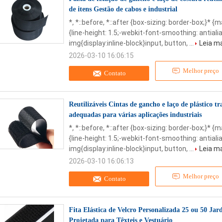
de itens Gestão de cabos e industrial
*, *::before, *::after {box-sizing: border-box;}* {
{line-height: 1.5;-webkit-font-smoothing: antialia
img{display:inline-block}input, button, ...
Leia m
2026-03-10 16:06:15
Melhor preço
Contato
Reutilizáveis Cintas de gancho e laço de plástico 
adequadas para várias aplicações industriais
*, *::before, *::after {box-sizing: border-box;}* {
{line-height: 1.5;-webkit-font-smoothing: antialia
img{display:inline-block}input, button, ...
Leia m
2026-03-10 16:06:13
Melhor preço
Contato
Fita Elástica de Velcro Personalizada 25 ou 50 Jar
Projetada para Têxteis e Vestuário