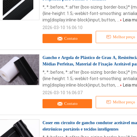
*, *::before, *::after {box-sizing: border-box;}* {
{line-height: 1.5;-webkit-font-smoothing: antialia
img{display:inline-block}input, button, ...
Leia m
2026-03-10 16:06:10
Melhor preço
Contato
Gancho e Argola de Plástico de Grau A, Resistênci
Médias Perfeitas, Material de Fixação Aceitável 
*, *::before, *::after {box-sizing: border-box;}* {
{line-height: 1.5;-webkit-font-smoothing: antialia
img{display:inline-block}input, button, ...
Leia m
2026-03-10 16:06:07
Melhor preço
Contato
Coser em circuito de gancho condutor aceitável mat
eletrônicos portáteis e tecidos inteligentes