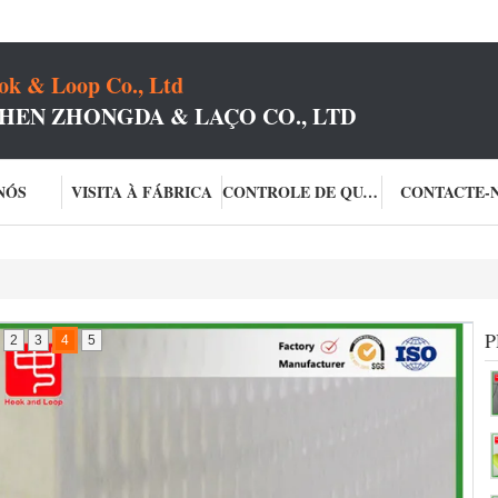
k & Loop Co., Ltd
HEN ZHONGDA & LAÇO CO., LTD
NÓS
VISITA À FÁBRICA
CONTROLE DE QUALIDADE
CONTACTE-
P
2
3
4
5