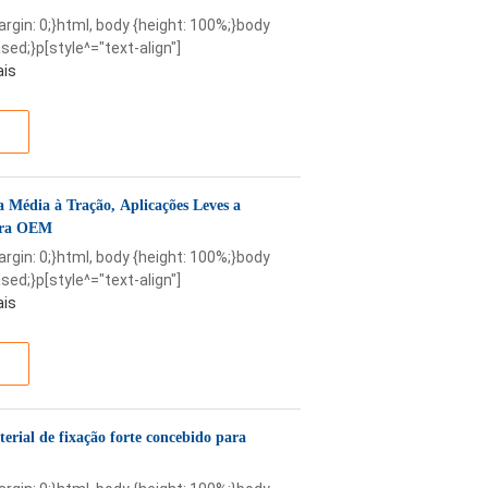
margin: 0;}html, body {height: 100%;}body
sed;}p[style^="text-align"]
ais
a Média à Tração, Aplicações Leves a
para OEM
margin: 0;}html, body {height: 100%;}body
sed;}p[style^="text-align"]
ais
erial de fixação forte concebido para