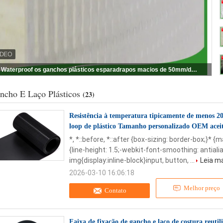
Waterproof os ganchos plásticos esparadrapos macios de 50mm/de 100mm/de 110mm
ncho E Laço Plásticos
(23)
Resistência à temperatura tipicamente de menos 20
loop de plástico Tamanho personalizado OEM aceit
*, *::before, *::after {box-sizing: border-box;}* {
{line-height: 1.5;-webkit-font-smoothing: antialia
img{display:inline-block}input, button, ...
Leia m
2026-03-10 16:06:18
Melhor preço
Contato
Faixa de fixação de gancho e laço de costura reutil