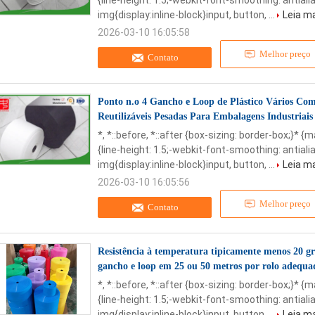
{line-height: 1.5;-webkit-font-smoothing: antialia
img{display:inline-block}input, button, ...
Leia m
2026-03-10 16:05:58
Melhor preço
Contato
Ponto n.o 4 Gancho e Loop de Plástico Vários Co
Reutilizáveis Pesadas Para Embalagens Industriais
*, *::before, *::after {box-sizing: border-box;}* {
{line-height: 1.5;-webkit-font-smoothing: antialia
img{display:inline-block}input, button, ...
Leia m
2026-03-10 16:05:56
Melhor preço
Contato
Resistência à temperatura tipicamente menos 20 gra
gancho e loop em 25 ou 50 metros por rolo adequa
*, *::before, *::after {box-sizing: border-box;}* {
{line-height: 1.5;-webkit-font-smoothing: antialia
img{display:inline-block}input, button, ...
Leia m