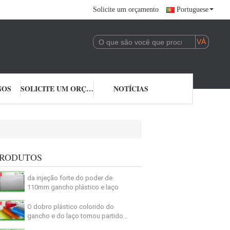
Solicite um orçamento
Portuguese
NOS
SOLICITE UM ORÇAMENTO
NOTÍCIAS
RODUTOS
da injeção forte do poder de
110mm gancho plástico e laço
O dobro plástico colorido do
gancho e do laço tomou partido
esparadrapo