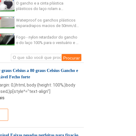
O gancho e a cinta plástica
plásticos do laço rolam a
resistência térmica fina super do
gancho
Waterproof os ganchos plásticos
esparadrapos macios de 50mm/de
100mm/de 110mm
Fogo - nylon retardador do gancho
e do laço 100% para o vestuário e a
roupa do bebê
 graus Celsius a 80 graus Celsius Gancho e
ável Fecho forte
margin: 0;}html, body {height: 100%;}body
sed;}p[style^="text-align"]
ais
izável Faixas pesadas perfeitas para fixação