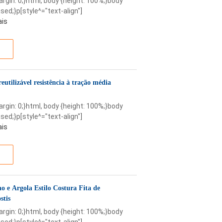
margin: 0;}html, body {height: 100%;}body
sed;}p[style^="text-align"]
ais
eutilizável resistência à tração média
margin: 0;}html, body {height: 100%;}body
sed;}p[style^="text-align"]
ais
 e Argola Estilo Costura Fita de
stis
margin: 0;}html, body {height: 100%;}body