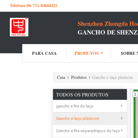
Telefone:
86-755-84666111
Shenzhen Zhongda Hoo
GANCHO DE SHENZ
PARA CASA
PRODUTOS
SOBRE 
Casa
Produtos
Gancho e laço plásticos
TODOS OS PRODUTOS
1
gancho e fita do laço
Gancho e laço plásticos
Gancho e fita esparadrapos do laço