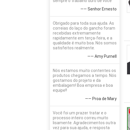
sempre o trabalho duro de você
—— Senhor Ernesto
Obrigado para toda sua ajuda. As
correias do laço do gancho foram
recebidas extremamente
rapidamente em terça-feira, e a
qualidade é muito boa. Nós somos
satisfeitos realmente.
—— Amy Purnell
Nós estamos muito contentes os
produtos chegamos a tempo. Nós
gostamos do projeto e da
embalagem! Boa empresa e boa
equipe!!
—— Proa de Mary
Você foi um prazer tratar e o
processo inteiro correu muito
lisamente. Agradecimentos outra
vez para sua ajuda, e resposta