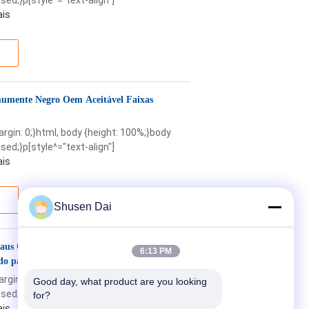
sed;}p[style^="text-align"]
ais
mumente Negro Oem Aceitável Faixas
margin: 0;}html, body {height: 100%;}body
sed;}p[style^="text-align"]
ais
Shusen Dai
us Celsius a 80 graus Celsius fita de
6:13 PM
do para usos múltiplos
margin: 0;}html, body {height: 100%;}body
Good day, what product are you looking 
sed;}p[style^="text-align"]
for?
ais