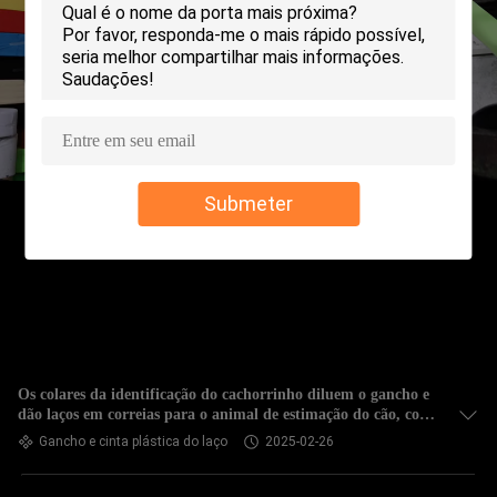
CONTROLE
DE
QUALIDADE
CONTACTE-
Submeter
NOS
NOTÍCIAS
SOLICITE UM
ORÇAMENTO
Os colares da identificação do cachorrinho diluem o gancho e
dão laços em correias para o animal de estimação do cão, cor
distinguem
Gancho e cinta plástica do laço
2025-02-26
MAPA