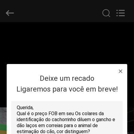
Shenzhen
Zhongda
Hook
&
Loop
Co.,
Ltd.
All
PARA
Rights
Reserved.
CASA
PRODUTOS
Deixe um recado
SOBRE
NÓS
Ligaremos para você em breve!
VISITA
À
FÁBRICA