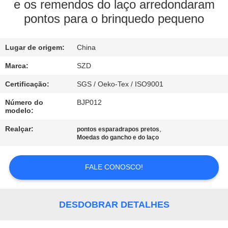
e os remendos do laço arredondaram
pontos para o brinquedo pequeno
CONTROLE
DE
Lugar de origem:
China
QUALIDADE
Marca:
SZD
CONTACTE-
Certificação:
SGS / Oeko-Tex / ISO9001
NOS
Número do
BJP012
modelo:
Realçar:
,
pontos esparadrapos pretos
NOTÍCIAS
Moedas do gancho e do laço
SOLICITE UM
FALE CONOSCO!
ORÇAMENTO
DESDOBRAR DETALHES
MAPA