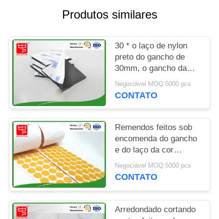
DO
Produtos similares
SITE
30 * o laço de nylon
POLÍTICA
preto do gancho de
DE
30mm, o gancho da
colagem e o frio
PRIVACIDADE
Negociável MOQ:5000 pcs
pegajoso dos pontos
CONTATO
do laço resistem
Remendos feitos sob
encomenda do gancho
e do laço da cor
alaranjada que
Negociável MOQ:5000 pcs
embalam no rolo Eco
CONTATO
amigável
Arredondado cortando