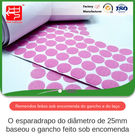
Shenzhen
Zhongda
Hook
&
Loop
Co.,
Ltd.
All
PARA
Rights
Reserved.
CASA
PRODUTOS
SOBRE
NÓS
VISITA
Remendos feitos sob encomenda do gancho e do laço
À
O esparadrapo do diâmetro de 25mm
FÁBRICA
baseou o gancho feito sob encomenda