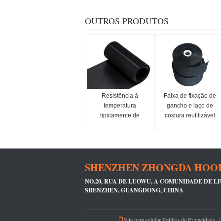
OUTROS PRODUTOS
Resistência à
Faixa de fixação de
temperatura
gancho e laço de
tipicamente de
costura reutilizável
menos 20 graus
Faixas pesadas
Celsius a 80 graus
perfeitas para
Celsius Gancho e
fixação de itens
loop de plástico
Gestão de cabos e
SHENZHEN ZHONGDA HOOK 
Tamanho
industrial
personalizado OEM
NO.20, RUA DE LUOWU, A COMUNIDADE DE LI
aceitável Fecho forte
SHENZHEN, GUANGDONG, CHINA
Site para celular
Política de Privacidade
｜ 