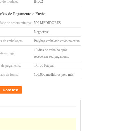
 do modelo:
IH002
ções de Pagamento e Envio:
dade de ordem mínima:
500 MEDIDORES
Negociável
es da embalagem:
Polybag embalado então na caixa
10 dias de trabalho após
de entrega:
receberam seu pagamento
 de pagamento:
T/T ou Paypal,
ade da fonte:
100.000 medidores pelo mês
Contato