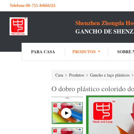
Telefone:
86-755-84666111
Shenzhen Zhongda Hoo
GANCHO DE SHENZ
PARA CASA
PRODUTOS
SOBRE 
Casa
Produtos
Gancho e laço plásticos
O dobro plástico colorido d