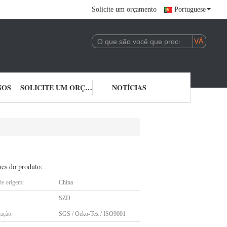
Solicite um orçamento
Portuguese
NOS
SOLICITE UM ORÇAMENTO
NOTÍCIAS
hes do produto:
de origem:
China
SZD
cação:
SGS / Oeko-Tex / ISO9001