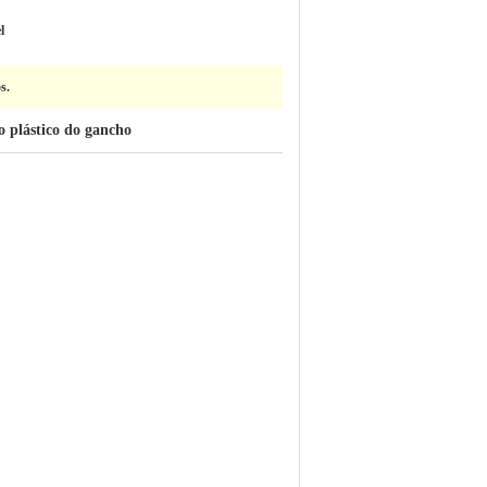
l
s.
 plástico do gancho