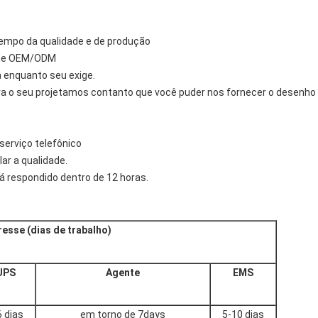
tempo da qualidade e de produção
 de OEM/ODM
 enquanto seu exige.
a o seu projetamos contanto que você puder nos fornecer o desenho
erviço telefônico
lar a qualidade.
rá respondido dentro de 12 horas.
resse (dias de trabalho)
UPS
Agente
EMS
6 dias
em torno de 7days
5-10 dias