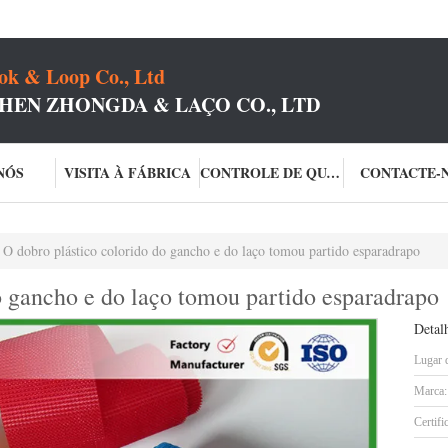
k & Loop Co., Ltd
HEN ZHONGDA & LAÇO CO., LTD
NÓS
VISITA À FÁBRICA
CONTROLE DE QUALIDADE
CONTACTE-
O dobro plástico colorido do gancho e do laço tomou partido esparadrapo
o gancho e do laço tomou partido esparadrapo
Detal
Lugar 
Marca:
Certifi