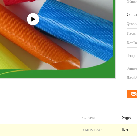
Número
Condi
Quanti
Preço:
Detalh
Tempo 
Termos
Habilid
CORES:
Negro
AMOSTRA:
livre