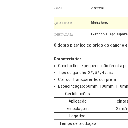
OEM:
Aceitável
QUALIDADE:
Muito bem.
DESTACAR:
Gancho e laço espar
O dobro plástico colorido do gancho 
Característica
Gancho fino e pequeno. não ferirá à pe
Tipo do gancho: 2#, 3#, 4#, 5#
Cor: cor transparente, cor preta
Especificação: 50mm, 100mm, 110m
Certificações
Aplicação
cintas
Embalagem
25m/ro
Logotipo
Tempo de produção