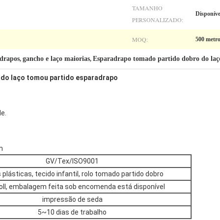
TAMANHO
Disponíve
PERSONALIZADO:
MOQ:
500 metro
adrapos
gancho e laço maiorias
Esparadrapo tomado partido dobro do laço
,
,
e do laço tomou partido esparadrapo
le.
m
GV/Tex/ISO9001
 plásticas, tecido infantil, rolo tomado partido dobro
ll, embalagem feita sob encomenda está disponível
impressão de seda
5~10 dias de trabalho