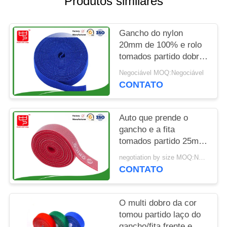
Produtos similares
DO
SITE
Gancho do nylon
20mm de 100% e rolo
POLÍTICA
tomados partido dobro
DE
do laço
Negociável MOQ:Negociável
PRIVACIDADE
CONTATO
Auto que prende o
gancho e a fita
tomados partido 25m
dobro reusáveis do
negotiation by size MOQ:Negociável
laço
CONTATO
O multi dobro da cor
tomou partido laço do
gancho/fita frente e