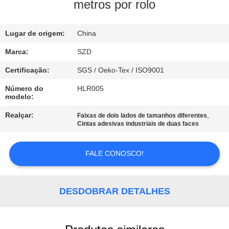
metros por rolo
CONTROLE
Lugar de origem:
China
DE
QUALIDADE
Marca:
SZD
Certificação:
SGS / Oeko-Tex / ISO9001
CONTACTE-
Número do
HLR005
modelo:
NOS
Realçar:
,
Faixas de dois lados de tamanhos diferentes
Cintas adesivas industriais de duas faces
NOTÍCIAS
FALE CONOSCO!
SOLICITE UM
ORÇAMENTO
DESDOBRAR DETALHES
MAPA