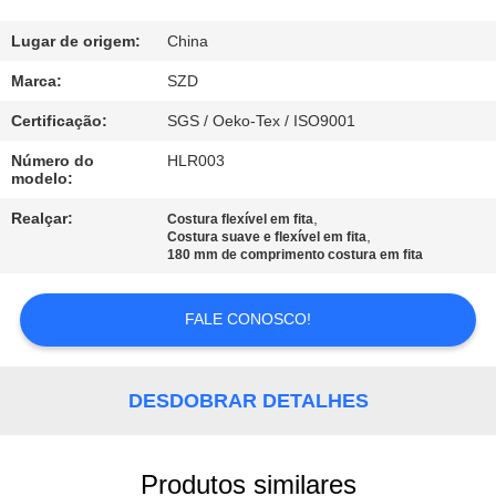
CONTROLE
Lugar de origem:
China
DE
Marca:
SZD
QUALIDADE
Certificação:
SGS / Oeko-Tex / ISO9001
Número do
HLR003
modelo:
CONTACTE-
NOS
Realçar:
,
Costura flexível em fita
,
Costura suave e flexível em fita
180 mm de comprimento costura em fita
NOTÍCIAS
FALE CONOSCO!
SOLICITE UM
ORÇAMENTO
DESDOBRAR DETALHES
MAPA
Produtos similares