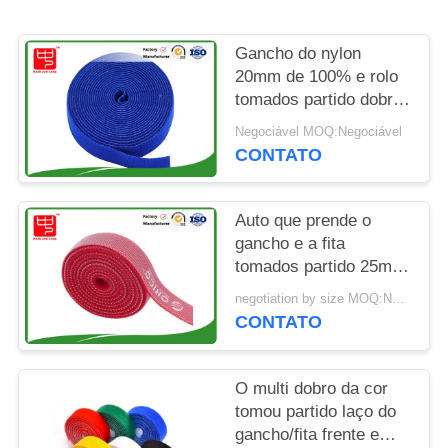
DO
SITE
Gancho do nylon
20mm de 100% e rolo
POLÍTICA
tomados partido dobro
do laço
DE
Negociável MOQ:Negociável
CONTATO
PRIVACIDADE
Auto que prende o
gancho e a fita
tomados partido 25m
dobro reusáveis do
negotiation by size MOQ:Negociável
laço
CONTATO
O multi dobro da cor
tomou partido laço do
gancho/fita frente e