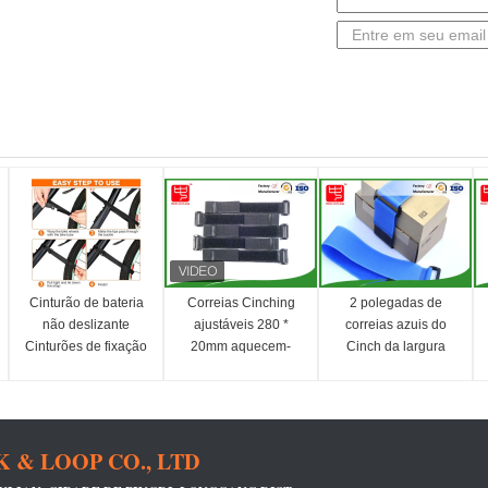
Cinturão de bateria
Correias Cinching
2 polegadas de
não deslizante
ajustáveis 280 *
correias azuis do
Cinturões de fixação
20mm aquecem-
Cinch da largura
de bicicleta
se/resistências frios
classificam um
ajustáveis
material de nylon
Acessórios de
bicicleta certificados
& LOOP CO., LTD
SGS para transporte
fácil