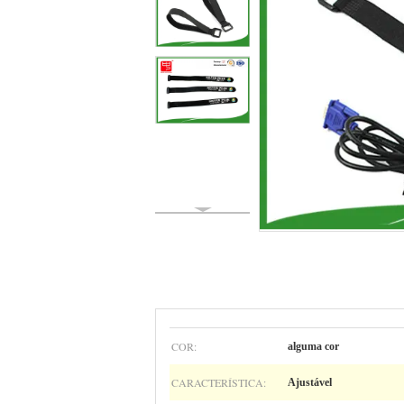
COR:
alguma cor
CARACTERÍSTICA:
Ajustável