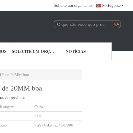
Solicite um orçamento
Portuguese
NOS
SOLICITE UM ORÇAMENTO
NOTÍCIAS
00 * de 20MM boa
 * de 20MM boa
hes do produto:
de origem:
China
SZD
cação:
SGS / Oeko-Tex / ISO9001