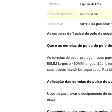
ESPUMA:
Espuma de EVA
CARACTERÍSTICA:
resistência fria
DESTACAR:
correia do portador 
As correias de 1 pulso de polo de esq
Que é as correias de pulso de polo d
As correias do esqui protegem suas part
50MM largos e 450MM longos. São feitos
seus esquis mantê-los separados. Faz fác
Aplicação das correias de pulso de p
Usou-se para levar o equipamento do esq
esqui.
Característica das correias de pulso 