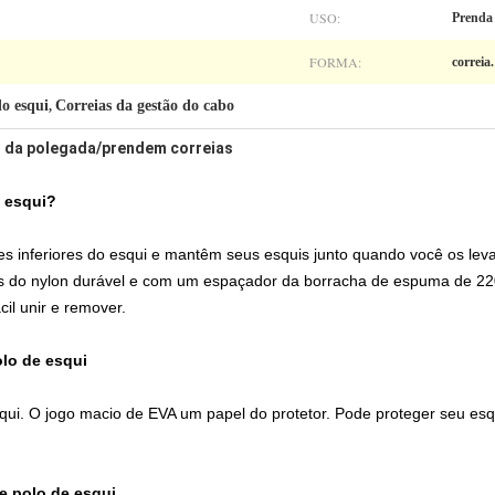
USO:
Prenda
FORMA:
correia
do esqui
Correias da gestão do cabo
,
ui da polegada/prendem correias
e esqui?
es inferiores do esqui e mantêm seus esquis junto quando você os leva
 do nylon durável e com um espaçador da borracha de espuma de 220M
il unir e remover.
olo de esqui
ui. O jogo macio de EVA um papel do protetor. Pode proteger seu esqui
de polo de esqui