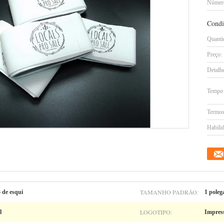
Número
Condi
Quanti
Preço:
Detalh
Tempo 
Termos
Habilid
TAMANHO PADRÃO:
 de esqui
1 poleg
LOGOTIPO:
l
Impres