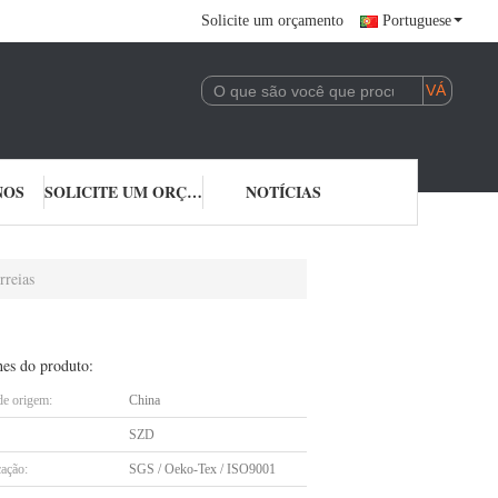
Solicite um orçamento
Portuguese
NOS
SOLICITE UM ORÇAMENTO
NOTÍCIAS
rreias
hes do produto:
de origem:
China
SZD
cação:
SGS / Oeko-Tex / ISO9001