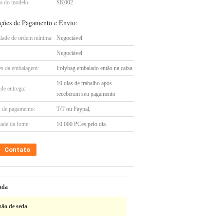
 do modelo:
SK002
ções de Pagamento e Envio:
dade de ordem mínima:
Negociável
Negociável
es da embalagem:
Polybag embalado então na caixa
10 dias de trabalho após
de entrega:
receberam seu pagamento
 de pagamento:
T/T ou Paypal,
ade da fonte:
10.000 PCes pelo dia
Contato
ada
são de seda