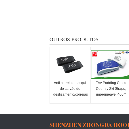
OUTROS PRODUTOS
Anti correia do esqui
EVA Padding Cross
do carvão do
Country Ski Straps,
deslizamento/correias
impermeável 460 *
elásticas duráveis
50mm Tamanho
padrão
SHENZHEN ZHONGDA HOOK 