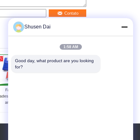
Contato
Shusen Dai
1:58 AM
Good day, what product are you looking 
for?
Faixa de esqui
Cintos de esqui
adesiva resistente ao
resistentes ao frio,
ar livre / Faixas
fixação de anel de
ajustáveis
gancho para
equipamentos de
esqui
Telefone:
86-755-84666111