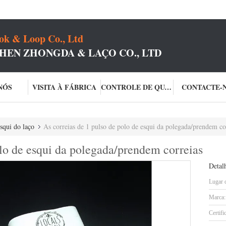
k & Loop Co., Ltd
HEN ZHONGDA & LAÇO CO., LTD
NÓS
VISITA À FÁBRICA
CONTROLE DE QUALIDADE
CONTACTE-
squi do laço
As correias de 1 pulso de polo de esqui da polegada/prendem co
olo de esqui da polegada/prendem correias
Detal
Lugar 
Marca:
Certifi