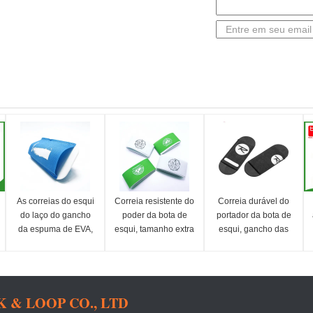
As correias do esqui
Correia resistente do
Correia durável do
do laço do gancho
poder da bota de
portador da bota de
da espuma de EVA,
esqui, tamanho extra
esqui, gancho das
prendedor prendem
das correias
montanhas e correia
com correias o peso
Elasticated
elásticos do laço
leve
& LOOP CO., LTD