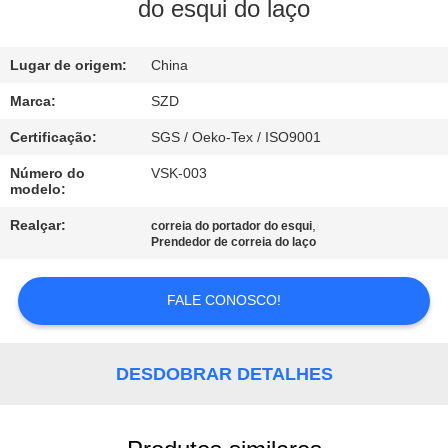
do esqui do laço
CONTROLE
Lugar de origem:
China
DE
QUALIDADE
Marca:
SZD
Certificação:
SGS / Oeko-Tex / ISO9001
CONTACTE-
Número do
VSK-003
modelo:
NOS
Realçar:
,
correia do portador do esqui
Prendedor de correia do laço
NOTÍCIAS
FALE CONOSCO!
SOLICITE UM
ORÇAMENTO
DESDOBRAR DETALHES
MAPA