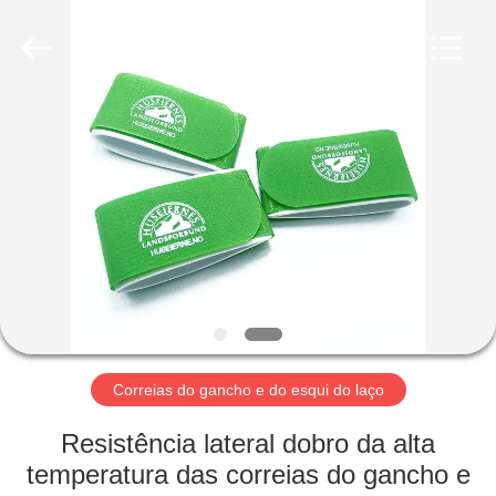
Shenzhen
Zhongda
Hook
&
Loop
Co.,
Ltd.
All
PARA
Rights
Reserved.
CASA
PRODUTOS
SOBRE
NÓS
VISITA
Correias do gancho e do esqui do laço
À
Resistência lateral dobro da alta
FÁBRICA
temperatura das correias do gancho e