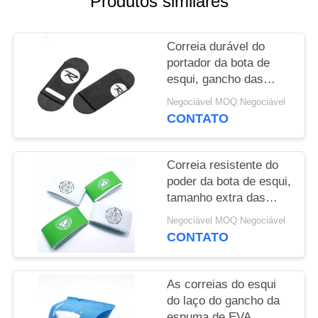
Produtos similares
DO
SITE
Correia durável do
portador da bota de
POLÍTICA
esqui, gancho das
DE
montanhas e correia
Negociável MOQ:Negociável
elásticos do laço
PRIVACIDADE
CONTATO
Correia resistente do
poder da bota de esqui,
tamanho extra das
correias Elasticated
Negociável MOQ:Negociável
CONTATO
As correias do esqui
do laço do gancho da
espuma de EVA,